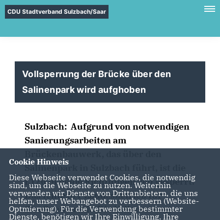
CDU Stadtverband Sulzbach/Saar
Vollsperrung der Brücke über den
Salinenpark wird aufghoben
Sulzbach:
Aufgrund von notwendigen
Sanierungsarbeiten am
Brückenbauwerk, das über den
Cookie Hinweis
Salinenpark in Sulzbach führt, ist die
Diese Webseite verwendet Cookies, die notwendig
L126 in beide Richtungen voll gesperrt.
sind, um die Webseite zu nutzen. Weiterhin
verwenden wir Dienste von Drittanbietern, die uns
Das teilte der Landesbetrieb für
helfen, unser Webangebot zu verbessern (Website-
Straßenbau mit.
Die Vollsperrung
Optmierung). Für die Verwendung bestimmter
Dienste, benötigen wir Ihre Einwilligung. Ihre