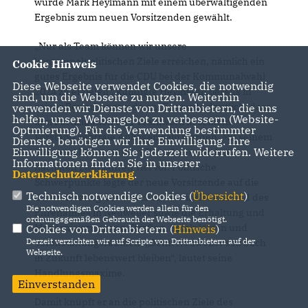
wurde Mark Heylmann mit einem überwältigenden
Ergebnis zum neuen Vorsitzenden gewählt.
Nur als Team können wir unsere
kommunalpolitischen Ziele erreichen, nämlich ein
Cookie Hinweis
gutes Ergebnis für die CDU bei der Kommunalwahl
Diese Webseite verwendet Cookies, die notwendig
2024 zu erzielen“, kündigte Heylmann bereits in
sind, um die Webseite zu nutzen. Weiterhin
seiner Bewerbungsrede an. Es wurde deutlich, dass
verwenden wir Dienste von Drittanbietern, die uns
helfen, unser Webangebot zu verbessern (Website-
ihm Partizipation und Teamwork in seinem
Optmierung). Für die Verwendung bestimmter
Vorstand zentrale Anliegen sein werden. Mit seinem
Dienste, benötigen wir Ihre Einwilligung. Ihre
Einwilligung können Sie jederzeit widerrufen. Weitere
neu gewählten, starken Team hat er in den
Informationen finden Sie in unserer
nächsten zwei Jahren viel vor. Politische
Datenschutzerklärung
.
Schwerpunkte legte der neue Vorsitzende auf die
Technisch notwendige Cookies (
Übersicht
)
Unterstützung des örtlichen Vereinslebens und des
Die notwendigen Cookies werden allein für den
Ehrenamtes in Neuweiler sowie die Erhaltung und
ordnungsgemäßen Gebrauch der Webseite benötigt.
Modernisierung von Straßen, Spielplätzen und
Cookies von Drittanbietern (
Hinweis
)
Derzeit verzichten wir auf Scripte von Drittanbietern auf der
Veranstaltungsräumen. „Denn Neuweiler soll auch
Webseite.
in Zukunft lebenswert bleiben“, lautet seine
Handlungsmaxime.
Einverstanden
Damit knüpft er an die politischen Ziele des