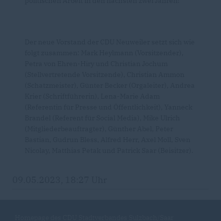
politischen Arbeit in den nächsten zwei Jahren!
Der neue Vorstand der CDU Neuweiler setzt sich wie
folgt zusammen: Mark Heylmann (Vorsitzender),
Petra von Ehren-Hiry und Christian Jochum
(Stellvertretende Vorsitzende), Christian Ammon
(Schatzmeister), Günter Becker (Orgaleiter), Andrea
Krier (Schriftführerin), Lena-Marie Adam
(Referentin für Presse und Öffentlichkeit), Yanneck
Brandel (Referent für Social Media), Mike Ulrich
(Mitgliederbeauftragter), Günther Abel, Peter
Bastian, Gudrun Bless, Alfred Herr, Axel Moll, Sven
Nicolay, Matthias Petak und Patrick Saar (Beisitzer).
09.05.2023, 18:27 Uhr
Homepage des CDU Stadtverbandes Sulzbach/Saar